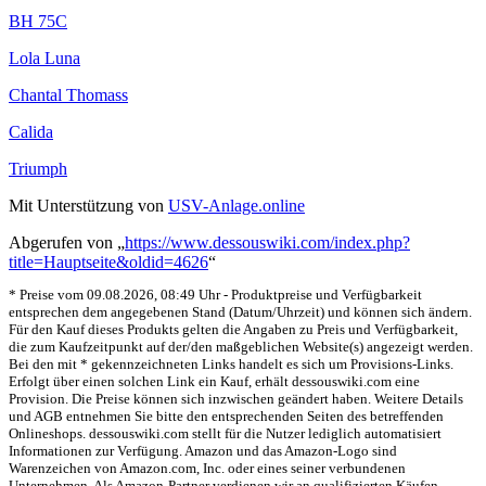
BH 75C
Lola Luna
Chantal Thomass
Calida
Triumph
Mit Unterstützung von
USV-Anlage.online
Abgerufen von „
https://www.dessouswiki.com/index.php?
title=Hauptseite&oldid=4626
“
* Preise vom 09.08.2026, 08:49 Uhr - Produktpreise und Verfügbarkeit
entsprechen dem angegebenen Stand (Datum/Uhrzeit) und können sich ändern.
Für den Kauf dieses Produkts gelten die Angaben zu Preis und Verfügbarkeit,
die zum Kaufzeitpunkt auf der/den maßgeblichen Website(s) angezeigt werden.
Bei den mit * gekennzeichneten Links handelt es sich um Provisions-Links.
Erfolgt über einen solchen Link ein Kauf, erhält dessouswiki.com eine
Provision. Die Preise können sich inzwischen geändert haben. Weitere Details
und AGB entnehmen Sie bitte den entsprechenden Seiten des betreffenden
Onlineshops. dessouswiki.com stellt für die Nutzer lediglich automatisiert
Informationen zur Verfügung. Amazon und das Amazon-Logo sind
Warenzeichen von Amazon.com, Inc. oder eines seiner verbundenen
Unternehmen. Als Amazon-Partner verdienen wir an qualifizierten Käufen.