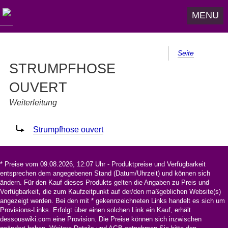
MENU
Seite
STRUMPFHOSE
OUVERT
Weiterleitung
Weiterleitung nach:
Strumpfhose ouvert
* Preise vom 09.08.2026, 12:07 Uhr - Produktpreise und Verfügbarkeit
entsprechen dem angegebenen Stand (Datum/Uhrzeit) und können sich
ändern. Für den Kauf dieses Produkts gelten die Angaben zu Preis und
Verfügbarkeit, die zum Kaufzeitpunkt auf der/den maßgeblichen Website(s)
angezeigt werden. Bei den mit * gekennzeichneten Links handelt es sich um
Provisions-Links. Erfolgt über einen solchen Link ein Kauf, erhält
dessouswiki.com eine Provision. Die Preise können sich inzwischen