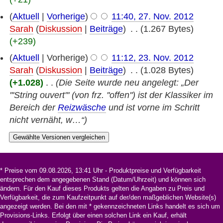
(
Aktuell
|
Vorherige
)
11:40, 27. Nov. 2012
Sarah
(
Diskussion
|
Beiträge
)
‎
. .
(1.267 Bytes)
(+239)
(
Aktuell
| Vorherige)
11:12, 23. Nov. 2012
Sarah
(
Diskussion
|
Beiträge
)
‎
. .
(1.028 Bytes)
(+1.028)
‎
. .
(Die Seite wurde neu angelegt: „Der
'''String ouvert''' (von frz. ''offen'') ist der Klassiker im
Bereich der
Reizwäsche
und ist vorne im Schritt
nicht vernäht, w…“)
* Preise vom 09.08.2026, 13:41 Uhr - Produktpreise und Verfügbarkeit
entsprechen dem angegebenen Stand (Datum/Uhrzeit) und können sich
ändern. Für den Kauf dieses Produkts gelten die Angaben zu Preis und
Verfügbarkeit, die zum Kaufzeitpunkt auf der/den maßgeblichen Website(s)
angezeigt werden. Bei den mit * gekennzeichneten Links handelt es sich um
Provisions-Links. Erfolgt über einen solchen Link ein Kauf, erhält