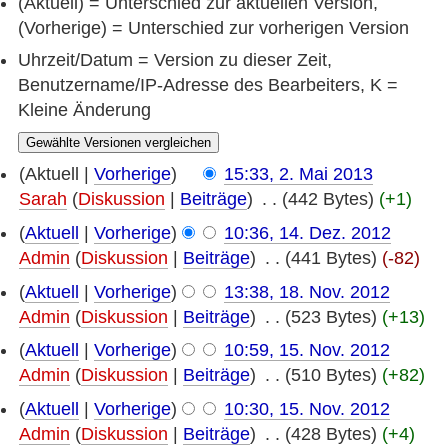
(Aktuell) = Unterschied zur aktuellen Version,
(Vorherige) = Unterschied zur vorherigen Version
Uhrzeit/Datum = Version zu dieser Zeit,
Benutzername/IP-Adresse des Bearbeiters, K =
Kleine Änderung
(Aktuell |
Vorherige
)
15:33, 2. Mai 2013
Sarah
(
Diskussion
|
Beiträge
)
‎
. .
(442 Bytes)
(+1)
(
Aktuell
|
Vorherige
)
10:36, 14. Dez. 2012
Admin
(
Diskussion
|
Beiträge
)
‎
. .
(441 Bytes)
(-82)
(
Aktuell
|
Vorherige
)
13:38, 18. Nov. 2012
Admin
(
Diskussion
|
Beiträge
)
‎
. .
(523 Bytes)
(+13)
(
Aktuell
|
Vorherige
)
10:59, 15. Nov. 2012
Admin
(
Diskussion
|
Beiträge
)
‎
. .
(510 Bytes)
(+82)
(
Aktuell
|
Vorherige
)
10:30, 15. Nov. 2012
Admin
(
Diskussion
|
Beiträge
)
‎
. .
(428 Bytes)
(+4)