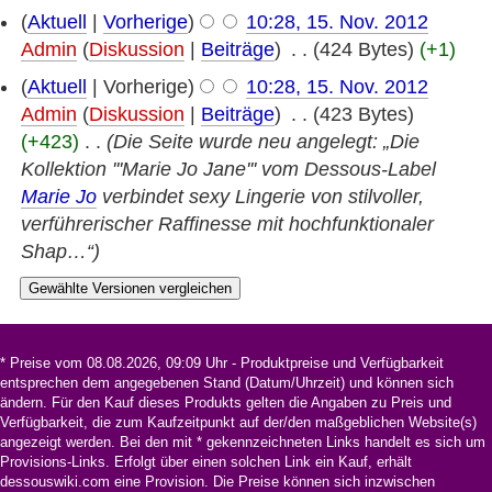
(
Aktuell
|
Vorherige
)
10:28, 15. Nov. 2012
Admin
(
Diskussion
|
Beiträge
)
‎
. .
(424 Bytes)
(+1)
(
Aktuell
| Vorherige)
10:28, 15. Nov. 2012
Admin
(
Diskussion
|
Beiträge
)
‎
. .
(423 Bytes)
(+423)
‎
. .
(Die Seite wurde neu angelegt: „Die
Kollektion '''Marie Jo Jane''' vom Dessous-Label
Marie Jo
verbindet sexy Lingerie von stilvoller,
verführerischer Raffinesse mit hochfunktionaler
Shap…“)
* Preise vom 08.08.2026, 09:09 Uhr - Produktpreise und Verfügbarkeit
entsprechen dem angegebenen Stand (Datum/Uhrzeit) und können sich
ändern. Für den Kauf dieses Produkts gelten die Angaben zu Preis und
Verfügbarkeit, die zum Kaufzeitpunkt auf der/den maßgeblichen Website(s)
angezeigt werden. Bei den mit * gekennzeichneten Links handelt es sich um
Provisions-Links. Erfolgt über einen solchen Link ein Kauf, erhält
dessouswiki.com eine Provision. Die Preise können sich inzwischen