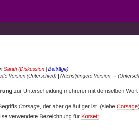
S
on
Sarah
(
Diskussion
|
Beiträge
)
elle Version (Unterschied) | Nächstjüngere Version → (Untersch
ärung
zur Unterscheidung mehrerer mit demselben Wort b
egriffs
Corsage
, der aber geläufiger ist. (siehe
Corsage
eise verwendete Bezeichnung für
Korsett