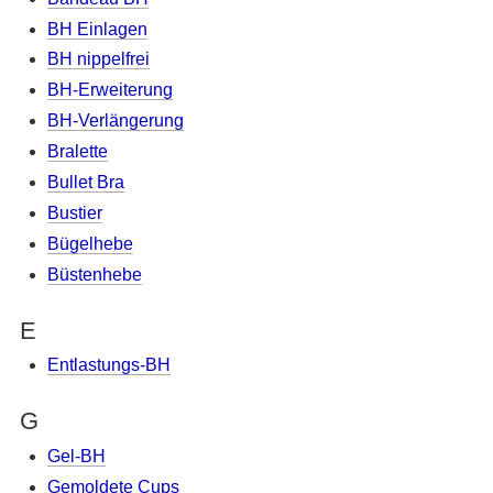
BH Einlagen
BH nippelfrei
BH-Erweiterung
BH-Verlängerung
Bralette
Bullet Bra
Bustier
Bügelhebe
Büstenhebe
E
Entlastungs-BH
G
Gel-BH
Gemoldete Cups