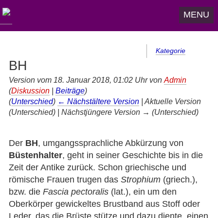
MENU
Kategorie
BH
Version vom 18. Januar 2018, 01:02 Uhr von
Admin
(
Diskussion
|
Beiträge
)
(
Unterschied
)
← Nächstältere Version
| Aktuelle Version
(Unterschied) | Nächstjüngere Version → (Unterschied)
Der
BH
, umgangssprachliche Abkürzung von
Büstenhalter
, geht in seiner Geschichte bis in die
Zeit der Antike zurück. Schon griechische und
römische Frauen trugen das
Strophium
(griech.),
bzw. die
Fascia pectoralis
(lat.), ein um den
Oberkörper gewickeltes Brustband aus Stoff oder
Leder, das die Brüste stütze und dazu diente, einen