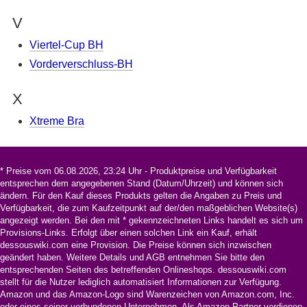
V
Viertel-Cup BH
Vorderverschluss-BH
X
Xtreme Bra
* Preise vom 06.08.2026, 23:24 Uhr - Produktpreise und Verfügbarkeit
entsprechen dem angegebenen Stand (Datum/Uhrzeit) und können sich
ändern. Für den Kauf dieses Produkts gelten die Angaben zu Preis und
Verfügbarkeit, die zum Kaufzeitpunkt auf der/den maßgeblichen Website(s)
angezeigt werden. Bei den mit * gekennzeichneten Links handelt es sich um
Provisions-Links. Erfolgt über einen solchen Link ein Kauf, erhält
dessouswiki.com eine Provision. Die Preise können sich inzwischen
geändert haben. Weitere Details und AGB entnehmen Sie bitte den
entsprechenden Seiten des betreffenden Onlineshops. dessouswiki.com
stellt für die Nutzer lediglich automatisiert Informationen zur Verfügung.
Amazon und das Amazon-Logo sind Warenzeichen von Amazon.com, Inc.
oder eines seiner verbundenen Unternehmen. Als Amazon-Partner verdienen