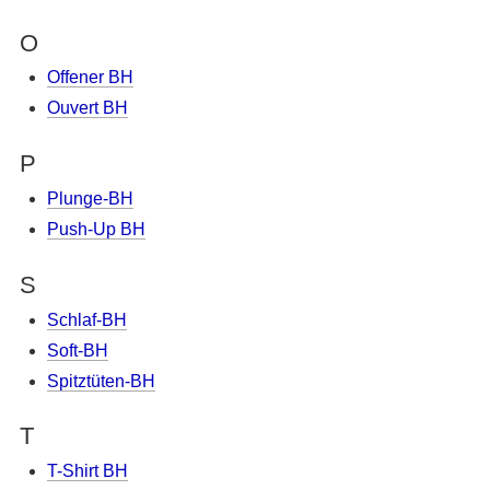
O
Offener BH
Ouvert BH
P
Plunge-BH
Push-Up BH
S
Schlaf-BH
Soft-BH
Spitztüten-BH
T
T-Shirt BH